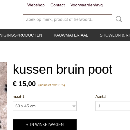
Webshop
Contact
Voorwaarden/avg
INIGINGSPRODUCTEN
KAUWMATERIAAL
SHOWLIJN & R
kussen bruin poot
€ 15,00
(inclusief btw 21%)
maat-1
Aantal
IN WINKELWAGEN