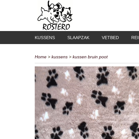
KUSSENS
SLAAPZAK
VETBED
RE
Home
>
kussens
>
kussen bruin poot