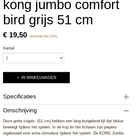
kong jumbo comfort
bird grijs 51 cm
€ 19,50
(inclusief btw 21%)
Aantal
IN WINKELWAGEN
Specificaties
Productcode
Omschrijving
K266
Deze grote vogels (51 cm) hebben een lang bungelend lijf dat lekker
EAN code
beweegt tijdens het spelen. In de kop én het lichaam zijn piepers
035585509112
ingebouwd voor extra stimulans tijdens het spelen. De KONG Jumbo
Productcode leverancier