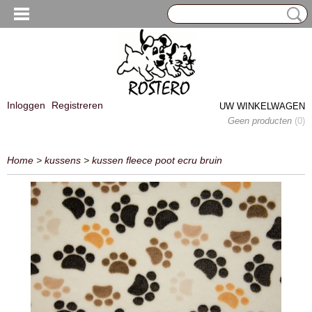
Inloggen
Registreren
UW WINKELWAGEN
Geen producten
(0)
Home
>
kussens
>
kussen fleece poot ecru bruin