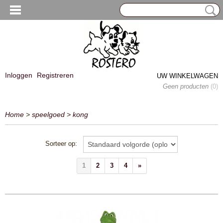
Inloggen
Registreren
UW WINKELWAGEN
Geen producten
(0)
Home
>
speelgoed
>
kong
Sorteer op:
1
2
3
4
»