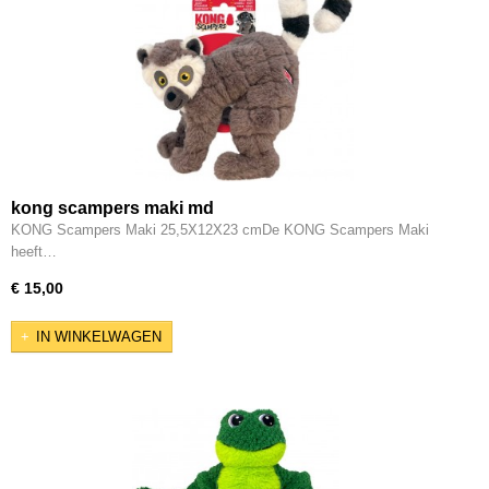
kong scampers maki md
KONG Scampers Maki 25,5X12X23 cmDe KONG Scampers Maki
heeft…
€ 15,00
IN WINKELWAGEN