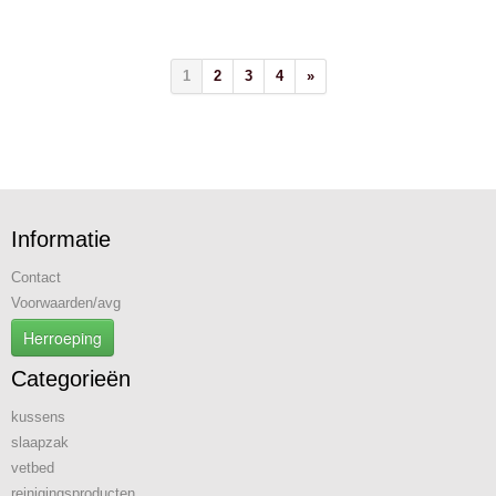
1
2
3
4
»
Informatie
Contact
Voorwaarden/avg
Herroeping
Categorieën
kussens
slaapzak
vetbed
reinigingsproducten